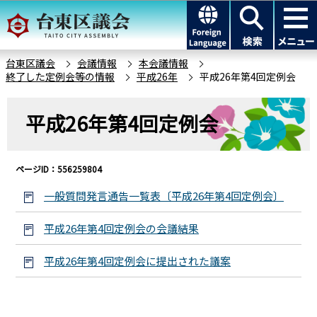
こ
このページの本文へ移動
の
ペ
ー
台東区議会
会議情報
本会議情報
終了した定例会等の情報
平成26年
平成26年第4回定例会
ジ
の
本
先
平成26年第4回定例会
文
頭
こ
で
こ
す
ページID：556259804
か
ら
一般質問発言通告一覧表〔平成26年第4回定例会〕
平成26年第4回定例会の会議結果
平成26年第4回定例会に提出された議案