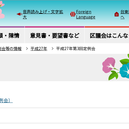
このページの本文へ移動
音声読み上げ・文字拡
Foreign
台東
大
Language
へ
願・陳情
意見書・要望書など
区議会はこんな
例会等の情報
平成27年
平成27年第3回定例会
例会〕