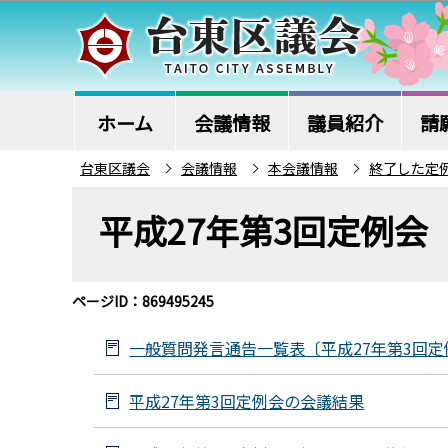
こ
の
ペ
ー
ジ
ホーム
会議情報
議員紹介
請
の
台東区議会
会議情報
本会議情報
終了した定
先
本
頭
平成27年第3回定例会
文
で
こ
す
こ
ページID：869495245
か
ら
一般質問発言通告一覧表〔平成27年第3回定
平成27年第3回定例会の会議結果