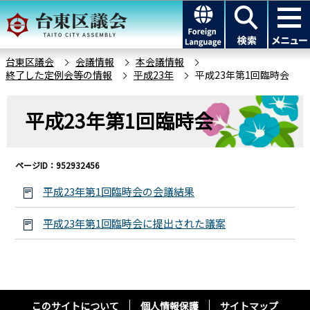
こ
このページの本文へ移動
の
ペ
ー
台東区議会
会議情報
本会議情報
終了した定例会等の情報
平成23年
平成23年第1回臨時会
ジ
の
本
先
平成23年第1回臨時会
文
頭
こ
で
こ
す
ページID：952932456
か
ら
平成23年第1回臨時会の会議結果
平成23年第1回臨時会に提出された議案
このサイトについて
個人情報保護
サイトマップ