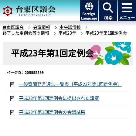
こ
このページの本文へ移動
の
ペ
ー
台東区議会
会議情報
本会議情報
終了した定例会等の情報
平成23年
平成23年第1回定例会
ジ
の
本
先
平成23年第1回定例会
文
頭
こ
で
こ
す
ページID：205558599
か
ら
一般質問発言通告一覧表〔平成23年第1回定例会〕
平成23年第1回定例会に提出された議案
平成23年第1回定例会の会議結果