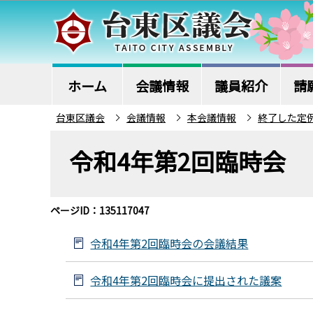
こ
の
ペ
ー
ジ
ホーム
会議情報
議員紹介
請
の
台東区議会
会議情報
本会議情報
終了した定
先
本
頭
令和4年第2回臨時会
文
で
こ
す
こ
ページID：135117047
か
ら
令和4年第2回臨時会の会議結果
令和4年第2回臨時会に提出された議案