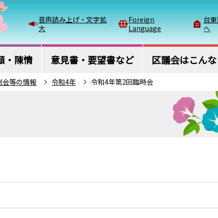
このページの本文へ移動
音声読み上げ・文字拡
Foreign
台東
大
Language
へ
願・陳情
意見書・要望書など
区議会はこんな
例会等の情報
令和4年
令和4年第2回臨時会