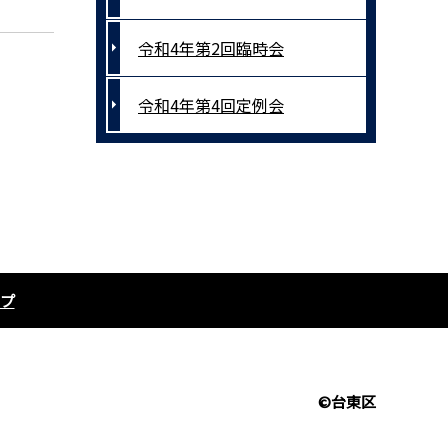
令和4年第2回臨時会
令和4年第4回定例会
プ
©台東区