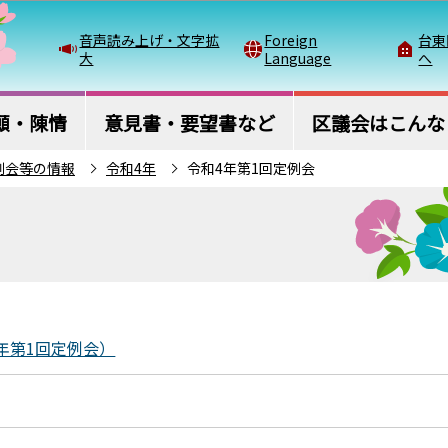
このページの本文へ移動
音声読み上げ・文字拡
Foreign
台東
大
Language
へ
願・陳情
意見書・要望書など
区議会はこんな
例会等の情報
令和4年
令和4年第1回定例会
年第1回定例会）