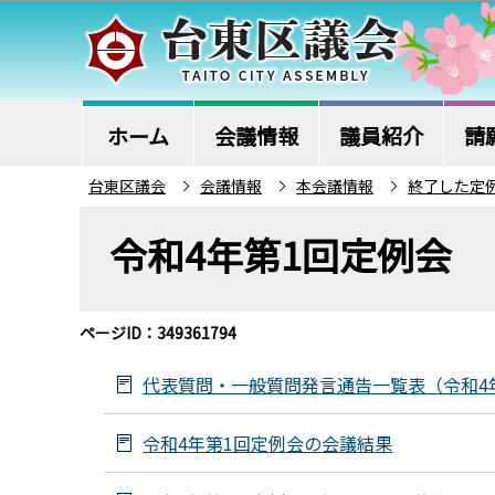
こ
の
ペ
ー
ジ
ホーム
会議情報
議員紹介
請
の
台東区議会
会議情報
本会議情報
終了した定
先
本
頭
令和4年第1回定例会
文
で
こ
す
こ
ページID：349361794
か
ら
代表質問・一般質問発言通告一覧表（令和4
令和4年第1回定例会の会議結果