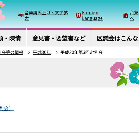
このページの本文へ移動
音声読み上げ・文字拡
Foreign
台東
大
Language
へ
願・陳情
意見書・要望書など
区議会はこんな
例会等の情報
平成30年
平成30年第3回定例会
例会〕