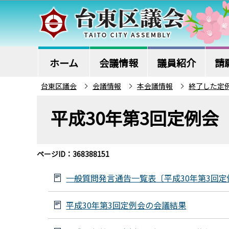
こ
の
ペ
ー
ジ
ホーム
会議情報
議員紹介
請
の
台東区議会
会議情報
本会議情報
終了した定
先
本
頭
平成30年第3回定例会
文
で
こ
す
こ
ページID：368388151
か
ら
一般質問発言通告一覧表〔平成30年第3回定
平成30年第3回定例会の会議結果