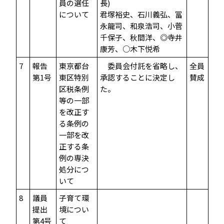
員の選任
長)
について
君塚裕史、石川義弘、冨
永龍司、和泉浩司、小菅
千保子、秋間洋、◎寺井
康芳、○木下悦希
7
報告
東京都台
委員会付託を省略し、
全員
第1号
東区特別
承認することに決定し
賛成
区税条例
た。
等の一部
を改正す
る条例の
一部を改
正する条
例の専決
処分につ
いて
8
議員
子育て環
提出
境につい
第4号
て