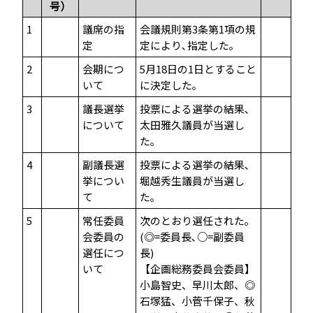
号）
1
議席の指
会議規則第3条第1項の規
定
定により､指定した｡
2
会期につ
5月18日の1日とすること
いて
に決定した｡
3
議長選挙
投票による選挙の結果､
について
太田雅久議員が当選し
た｡
4
副議長選
投票による選挙の結果､
挙につい
堀越秀生議員が当選し
て
た｡
5
常任委員
次のとおり選任された｡
会委員の
(◎=委員長､○=副委員
選任につ
長)
いて
【企画総務委員会委員】
小島智史、早川太郎、◎
石塚猛、小菅千保子、秋