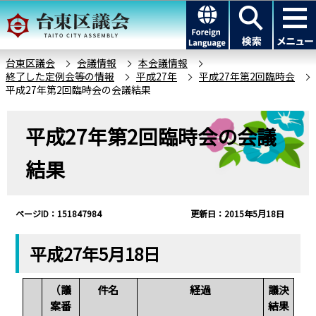
こ
このページの本文へ移動
の
ペ
ー
台東区議会
会議情報
本会議情報
終了した定例会等の情報
平成27年
平成27年第2回臨時会
ジ
平成27年第2回臨時会の会議結果
の
先
本
平成27年第2回臨時会の会議
頭
文
で
こ
結果
す
こ
か
ら
ページID：151847984
更新日：2015年5月18日
平成27年5月18日
（議
件名
経過
議決
案番
結果