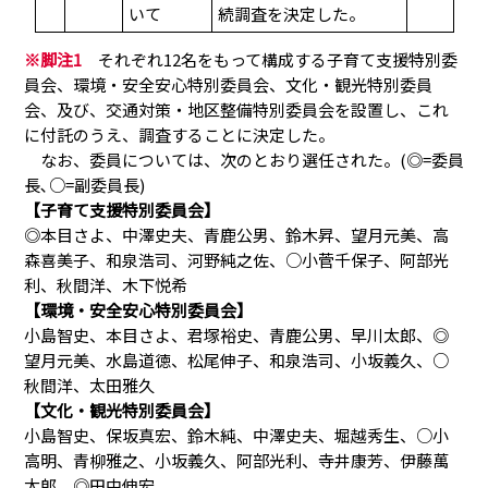
いて
続調査を決定した。
※脚注1
それぞれ12名をもって構成する子育て支援特別委
員会、環境・安全安心特別委員会、文化・観光特別委員
会、及び、交通対策・地区整備特別委員会を設置し、これ
に付託のうえ、調査することに決定した。
なお、委員については、次のとおり選任された。(◎=委員
長､○=副委員長)
【子育て支援特別委員会】
◎本目さよ、中澤史夫、青鹿公男、鈴木昇、望月元美、高
森喜美子、和泉浩司、河野純之佐、○小菅千保子、阿部光
利、秋間洋、木下悦希
【環境・安全安心特別委員会】
小島智史、本目さよ、君塚裕史、青鹿公男、早川太郎、◎
望月元美、水島道徳、松尾伸子、和泉浩司、小坂義久、○
秋間洋、太田雅久
【文化・観光特別委員会】
小島智史、保坂真宏、鈴木純、中澤史夫、堀越秀生、○小
高明、青柳雅之、小坂義久、阿部光利、寺井康芳、伊藤萬
太郎、◎田中伸宏