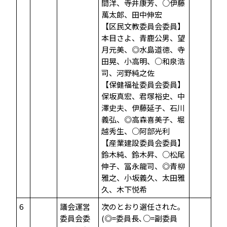
間洋、寺井康芳、○伊藤
萬太郎、田中伸宏
【区民文教委員会委員】
本目さよ、青鹿公男、望
月元美、◎水島道徳、寺
田晃、小高明、○和泉浩
司、河野純之佐
【保健福祉委員会委員】
保坂真宏、君塚裕史、中
澤史夫、伊藤延子、石川
義弘、◎高森喜美子、堀
越秀生、○阿部光利
【産業建設委員会委員】
鈴木純、鈴木昇、○松尾
伸子、冨永龍司、◎青柳
雅之、小坂義久、太田雅
久、木下悦希
6
議会運営
次のとおり選任された｡
委員会委
(◎=委員長､○=副委員