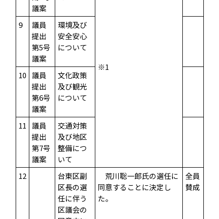
議案
9
議員
環境及び
提出
安全安心
第5号
について
議案
※1
10
議員
文化政策
提出
及び観光
第6号
について
議案
11
議員
交通対策
提出
及び地区
第7号
整備につ
議案
いて
12
台東区副
荒川聡一郎氏の選任に
全員
区長の選
同意することに決定し
賛成
任に伴う
た。
区議会の