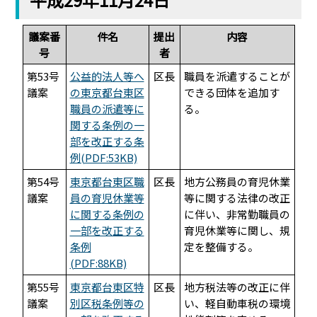
議案番
件名
提出
内容
号
者
第53号
公益的法人等へ
区長
職員を派遣することが
議案
の東京都台東区
できる団体を追加す
職員の派遣等に
る。
関する条例の一
部を改正する条
例(PDF:53KB)
第54号
東京都台東区職
区長
地方公務員の育児休業
議案
員の育児休業等
等に関する法律の改正
に関する条例の
に伴い、非常勤職員の
一部を改正する
育児休業等に関し、規
条例
定を整備する。
(PDF:88KB)
第55号
東京都台東区特
区長
地方税法等の改正に伴
議案
別区税条例等の
い、軽自動車税の環境