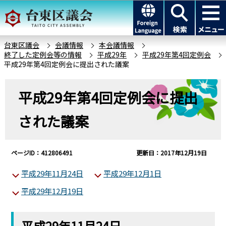
こ
このページの本文へ移動
の
ペ
ー
台東区議会
会議情報
本会議情報
終了した定例会等の情報
平成29年
平成29年第4回定例会
ジ
平成29年第4回定例会に提出された議案
の
先
本
平成29年第4回定例会に提出
頭
文
で
こ
された議案
す
こ
か
ら
ページID：412806491
更新日：2017年12月19日
平成29年11月24日
平成29年12月1日
平成29年12月19日
平成29年11月24日