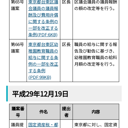
第65号
東京都台東区議
区長
区議会議員の議員報酬
議案
会議員の議員報
の額の改定等を行う。
酬及び費用弁償
に関する条例の
一部を改正する
条例(PDF:6KB)
第66号
東京都台東区幼
区長
職員の給与に関する報
議案
稚園教育職員の
告及び勧告に基づき、
給与に関する条
幼稚園教育職員の給料
例の一部を改正
月額の改定等を行う。
する条例
(PDF:99KB)
平成29年12月19日
議案番
提出
件名
内容
号
者
議員提
固定資産税・都
東京都に対し、固定資