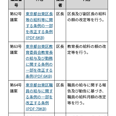
号
者
第62号
東京都台東区長
区長
区長及び副区長の給料
議案
等の給料等に関
の額の改定等を行う。
する条例の一部
を改正する条例
(PDF:6KB)
第63号
東京都台東区教
区長
教育長の給料の額の改
議案
育委員会教育長
定等を行う。
の給与及び勤務
に関する条例の
一部を改正する
条例(PDF:6KB)
第64号
東京都台東区職
区長
職員の給与に関する報
議案
員の給与に関す
告及び勧告に基づき、
る条例の一部を
職員の給料月額の改定
改正する条例
等を行う。
(PDF:79KB)