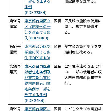
一部を改正する
性能割等を定める。
条例
(PDF:223KB)
第56号
東京都台東区立
区長
区民館の施設の使用に
議案
区民館条例の一
関し、規定を整備す
部を改正する条
る。
例(PDF:99KB)
第57号
東京都台東区奨
区長
奨学金の貸付制度を支
議案
学金に関する条
給制度に改める。
例(PDF:161KB)
第58号
東京都台東区高
区長
公営住宅法の改正に伴
議案
齢者住宅条例及
い、一部の使用者の収
び東京都台東区
入申告義務の緩和等を
従前居住者用住
行う。
宅条例の一部を
改正する条例
(PDF:84KB)
第59号
東京都台東区こ
区長
こどもクラブの実施場