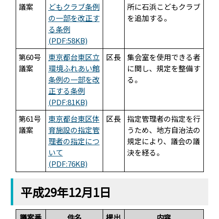
議案
どもクラブ条例
所に石浜こどもクラブ
の一部を改正す
を追加する。
る条例
(PDF:58KB)
第60号
東京都台東区立
区長
集会室を使用できる者
議案
環境ふれあい館
に関し、規定を整備す
条例の一部を改
る。
正する条例
(PDF:81KB)
第61号
東京都台東区体
区長
指定管理者の指定を行
議案
育施設の指定管
うため、地方自治法の
理者の指定につ
規定により、議会の議
いて
決を経る。
(PDF:76KB)
平成29年12月1日
議案番
件名
提出
内容