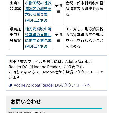
出第2
市計画税の軽減
産税・都市計画税の軽
全議
号議案
措置等の継続を
減措置等の継続を求め
員
求める意見書
る。
(PDF:127KB)
議員提
地方消費税の清
国に対し、地方消費税
出第3
算基準の見直し
全議
の清算基準の不合理な
号議案
に関する意見書
員
見直しを行わないこと
(PDF:177KB)
を求める。
PDF形式のファイルを開くには、Adobe Acrobat
Reader DC（旧Adobe Reader）が必要です。
お持ちでない方は、Adobe社から無償でダウンロードで
きます。
Adobe Acrobat Reader DCのダウンロードへ
お問い合わせ