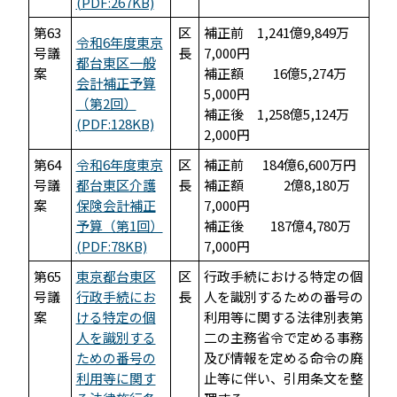
(PDF:267KB)
第63
区
補正前 1,241億9,849万
令和6年度東京
号議
長
7,000円
都台東区一般
案
補正額 16億5,274万
会計補正予算
5,000円
（第2回）
補正後 1,258億5,124万
(PDF:128KB)
2,000円
第64
令和6年度東京
区
補正前 184億6,600万円
号議
都台東区介護
長
補正額 2億8,180万
案
保険会計補正
7,000円
予算（第1回）
補正後 187億4,780万
(PDF:78KB)
7,000円
第65
東京都台東区
区
行政手続における特定の個
号議
行政手続にお
長
人を識別するための番号の
案
ける特定の個
利用等に関する法律別表第
人を識別する
二の主務省令で定める事務
ための番号の
及び情報を定める命令の廃
利用等に関す
止等に伴い、引用条文を整