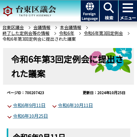
こ
このページの本文へ移動
の
ペ
ー
台東区議会
会議情報
本会議情報
終了した定例会等の情報
令和6年
令和6年第3回定例会
ジ
令和6年第3回定例会に提出された議案
の
先
本
令和6年第3回定例会に提出さ
頭
文
で
こ
れた議案
す
こ
か
ら
ページID：700207423
更新日：2024年10月25日
令和6年9月11日
令和6年10月11日
令和6年10月25日
令和6年9月11日