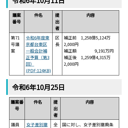
令和6年10月11日
議案
件名
提
内容
番号
出
者
第71
令和6年度東
区
補正前 1,258億5,124万
号議
京都台東区
長
2,000円
案
一般会計補
補正額 9,191万円
正予算（第3
補正後 1,259億4,315万
回）
2,000円
(PDF:124KB)
令和6年10月25日
議案番
件名
提
内容
号
出
者
議員
女子差別撤
全
国に対し、女子差別撤廃条