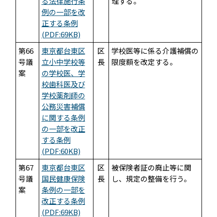
る法律施行条
理する。
例の一部を改
正する条例
(PDF:69KB)
第66
東京都台東区
区
学校医等に係る介護補償の
号議
立小中学校等
長
限度額を改定する。
案
の学校医、学
校歯科医及び
学校薬剤師の
公務災害補償
に関する条例
の一部を改正
する条例
(PDF:60KB)
第67
東京都台東区
区
被保険者証の廃止等に関
号議
国民健康保険
長
し、規定の整備を行う。
案
条例の一部を
改正する条例
(PDF:69KB)