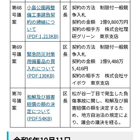
第68
小島公園再整
区
契約の方法 制限付一般競
号議
備工事請負契
長
争入札
案
約の締結につ
契約の金額 1億9,800万円
いて
契約の相手方 株式会社理
(PDF:1,213KB)
研グリーン 東京支店
第69
区
契約の方法 制限付一般競
号議
緊急防災対策
長
争入札
案
用備蓄品の買
契約の金額 1億9,488万
入れについて
5,416円
(PDF:130KB)
契約の相手方 株式会社サ
イボウ 東京支店
第70
区
松が谷一丁目で発生した負
和解及び損害
号議
長
傷事故に関し、和解及び損
賠償の額の決
案
害賠償の額を決定するた
定について
め、地方自治法の規定によ
(PDF:54KB)
り、議会の議決を経る。