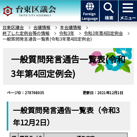
こ
このページの本文へ移動
の
ペ
ー
台東区議会
会議情報
本会議情報
終了した定例会等の情報
令和3年
令和3年第4回定例会
ジ
一般質問発言通告一覧表(令和3年第4回定例会)
の
先
本
一般質問発言通告一覧表(令和
頭
文
で
こ
3年第4回定例会)
す
こ
か
ら
ページID：278768035
更新日：2021年12月1日
一般質問発言通告一覧表（令和3
年12月2日）