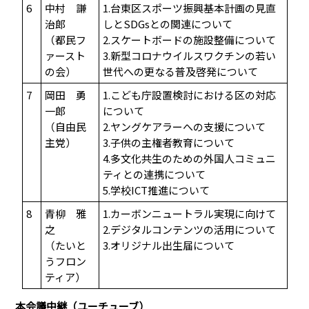
6
中村 謙
1.台東区スポーツ振興基本計画の見直
治郎
しとSDGsとの関連について
（都民フ
2.スケートボードの施設整備について
ァースト
3.新型コロナウイルスワクチンの若い
の会）
世代への更なる普及啓発について
7
岡田 勇
1.こども庁設置検討における区の対応
一郎
について
（自由民
2.ヤングケアラーへの支援について
主党）
3.子供の主権者教育について
4.多文化共生のための外国人コミュニ
ティとの連携について
5.学校ICT推進について
8
青柳 雅
1.カーボンニュートラル実現に向けて
之
2.デジタルコンテンツの活用について
（たいと
3.オリジナル出生届について
うフロン
ティア）
本会議中継（ユーチューブ）