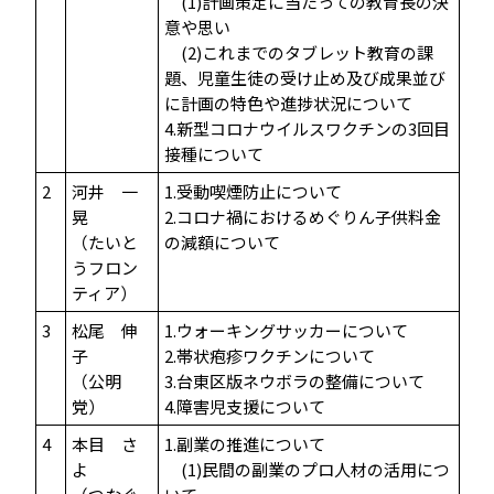
(1)計画策定に当たっての教育長の決
意や思い
(2)これまでのタブレット教育の課
題、児童生徒の受け止め及び成果並び
に計画の特色や進捗状況について
4.新型コロナウイルスワクチンの3回目
接種について
2
河井 一
1.受動喫煙防止について
晃
2.コロナ禍におけるめぐりん子供料金
（たいと
の減額について
うフロン
ティア）
3
松尾 伸
1.ウォーキングサッカーについて
子
2.帯状疱疹ワクチンについて
（公明
3.台東区版ネウボラの整備について
党）
4.障害児支援について
4
本目 さ
1.副業の推進について
よ
(1)民間の副業のプロ人材の活用につ