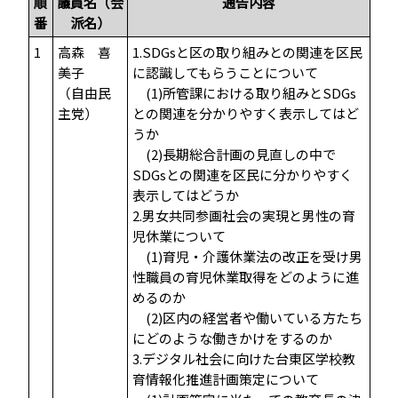
順
議員名（会
通告内容
番
派名）
1
高森 喜
1.SDGsと区の取り組みとの関連を区民
美子
に認識してもらうことについて
（自由民
(1)所管課における取り組みとSDGs
主党）
との関連を分かりやすく表示してはど
うか
(2)長期総合計画の見直しの中で
SDGsとの関連を区民に分かりやすく
表示してはどうか
2.男女共同参画社会の実現と男性の育
児休業について
(1)育児・介護休業法の改正を受け男
性職員の育児休業取得をどのように進
めるのか
(2)区内の経営者や働いている方たち
にどのような働きかけをするのか
3.デジタル社会に向けた台東区学校教
育情報化推進計画策定について