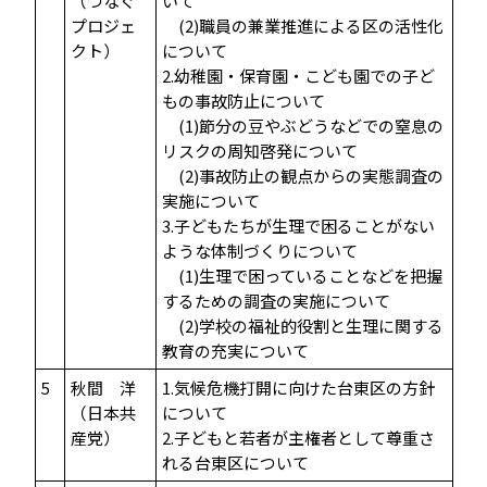
（つなぐ
いて
プロジェ
(2)職員の兼業推進による区の活性化
クト）
について
2.幼稚園・保育園・こども園での子ど
もの事故防止について
(1)節分の豆やぶどうなどでの窒息の
リスクの周知啓発について
(2)事故防止の観点からの実態調査の
実施について
3.子どもたちが生理で困ることがない
ような体制づくりについて
(1)生理で困っていることなどを把握
するための調査の実施について
(2)学校の福祉的役割と生理に関する
教育の充実について
5
秋間 洋
1.気候危機打開に向けた台東区の方針
（日本共
について
産党）
2.子どもと若者が主権者として尊重さ
れる台東区について