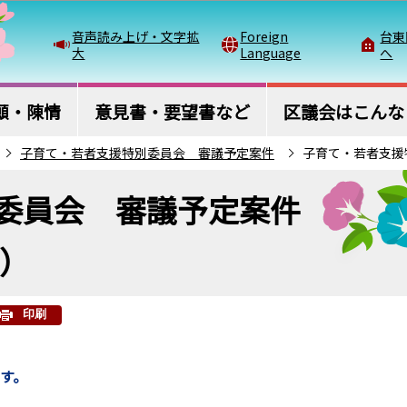
このページの本文へ移動
音声読み上げ・文字拡
Foreign
台東
大
Language
へ
願・陳情
意見書・要望書など
区議会はこんな
子育て・若者支援特別委員会 審議予定案件
子育て・若者支援
委員会 審議予定案件
会）
印刷
ます。