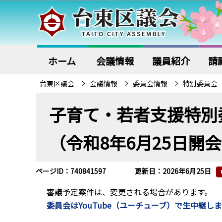
こ
の
ペ
ー
ジ
ホーム
会議情報
議員紹介
請
の
台東区議会
会議情報
委員会情報
特別委員会
先
本
頭
子育て・若者支援特別
文
で
こ
す
（令和8年6月25日開
こ
か
ら
ページID：740841597
更新日：2026年6月25日
審議予定案件は、変更される場合があります。
委員会はYouTube（ユーチューブ）で生中継し