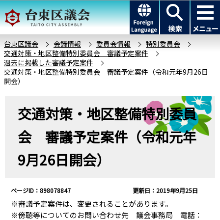
こ
このページの本文へ移動
の
ペ
ー
台東区議会
会議情報
委員会情報
特別委員会
交通対策・地区整備特別委員会 審議予定案件
ジ
過去に掲載した審議予定案件
の
交通対策・地区整備特別委員会 審議予定案件（令和元年9月26日
先
開会）
頭
本
で
交通対策・地区整備特別委員
文
す
こ
会 審議予定案件（令和元年
こ
か
9月26日開会）
ら
ページID：898078847
更新日：2019年9月25日
※審議予定案件は、変更されることがあります。
※傍聴等についてのお問い合わせ先 議会事務局 電話：