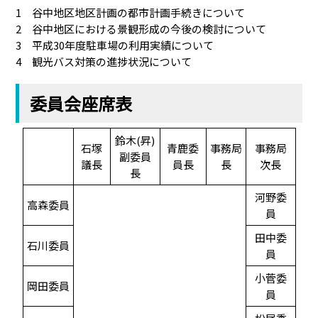
1 谷中地区地区計画の都市計画手続きについて
2 谷中地区における景観形成の今後の検討について
3 平成30年度駐車場の利用実績について
4 観光バス対策の進捗状況について
委員会座席表
鈴木(昇)
石塚
青鹿委
事務局
事務局
副委員
議長
員長
長
次長
長
河野委
高森委員
員
田中委
石川委員
員
小菅委
岡田委員
員