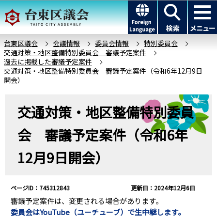
こ
このページの本文へ移動
の
ペ
ー
台東区議会
会議情報
委員会情報
特別委員会
交通対策・地区整備特別委員会 審議予定案件
ジ
過去に掲載した審議予定案件
の
交通対策・地区整備特別委員会 審議予定案件（令和6年12月9日
先
開会）
頭
本
で
交通対策・地区整備特別委員
文
す
こ
会 審議予定案件（令和6年
こ
か
12月9日開会）
ら
ページID：745312843
更新日：2024年12月6日
審議予定案件は、変更される場合があります。
委員会はYouTube（ユーチューブ）で生中継します。