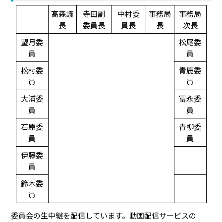
髙森議
寺田副
中村委
事務局
事務局
長
委員長
員長
長
次長
望月委
松尾委
員
員
松村委
青鹿委
員
員
大浦委
冨永委
員
員
石原委
青柳委
員
員
伊藤委
員
鈴木委
員
委員会の生中継を配信しています。動画配信サービスの