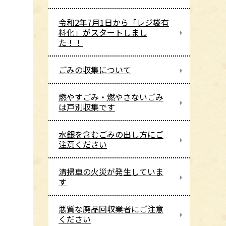
令和2年7月1日から「レジ袋有
料化」がスタートしまし
た！！
ごみの収集について
燃やすごみ・燃やさないごみ
は戸別収集です
水銀を含むごみの出し方にご
注意ください
清掃車の火災が発生していま
す
悪質な廃品回収業者にご注意
ください