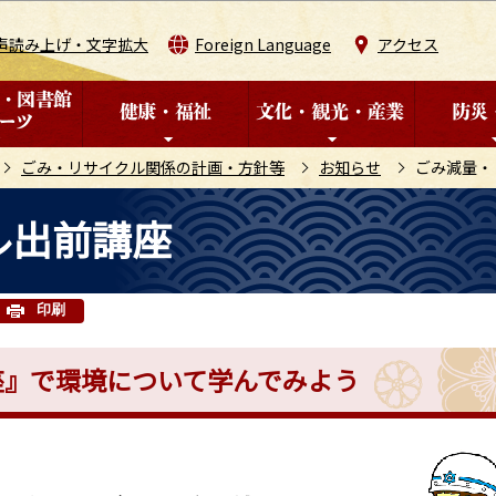
このページの本文へ移動
声読み上げ・文字拡大
Foreign Language
アクセス
ごみ・リサイクル関係の計画・方針等
お知らせ
ごみ減量・
ル出前講座
印刷
座』で環境について学んでみよう