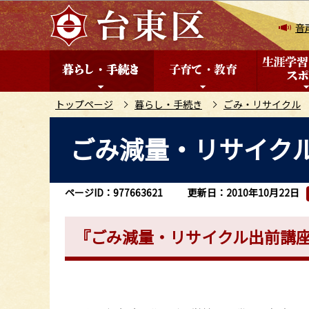
こ
の
音
ペ
ー
ジ
の
トップページ
暮らし・手続き
ごみ・リサイクル
先
本
ごみ減量・リサイク
頭
文
で
こ
す
こ
ページID：977663621
更新日：2010年10月22日
か
ら
『ごみ減量・リサイクル出前講