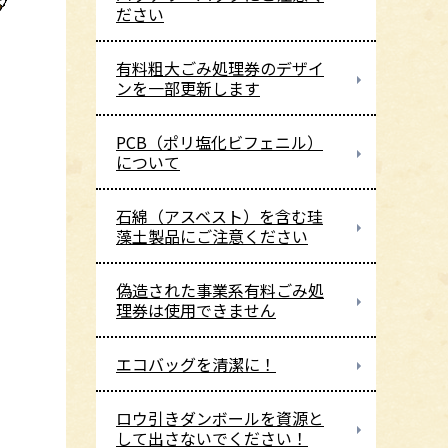
ださい
有料粗大ごみ処理券のデザイ
ンを一部更新します
PCB（ポリ塩化ビフェニル）
について
石綿（アスベスト）を含む珪
藻土製品にご注意ください
偽造された事業系有料ごみ処
理券は使用できません
エコバッグを清潔に！
ロウ引きダンボールを資源と
して出さないでください！