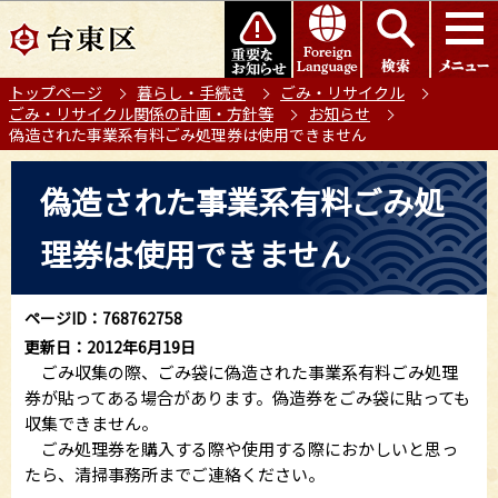
こ
このページの本文へ移動
の
ペ
トップページ
暮らし・手続き
ごみ・リサイクル
ー
ごみ・リサイクル関係の計画・方針等
お知らせ
ジ
偽造された事業系有料ごみ処理券は使用できません
の
本
先
偽造された事業系有料ごみ処
文
頭
こ
で
理券は使用できません
こ
す
か
ら
ページID：768762758
更新日：2012年6月19日
ごみ収集の際、ごみ袋に偽造された事業系有料ごみ処理
券が貼ってある場合があります。偽造券をごみ袋に貼っても
収集できません。
ごみ処理券を購入する際や使用する際におかしいと思っ
たら、清掃事務所までご連絡ください。