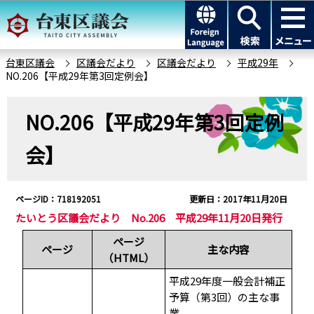
こ
このページの本文へ移動
の
ペ
ー
台東区議会
区議会だより
区議会だより
平成29年
NO.206【平成29年第3回定例会】
ジ
の
本
先
NO.206【平成29年第3回定例
文
頭
こ
会】
で
こ
す
か
ら
ページID：718192051
更新日：2017年11月20日
たいとう区議会だより No.206 平成29年11月20日発行
ページ
ページ
主な内容
（HTML）
平成29年度一般会計補正
予算（第3回）の主な事
業