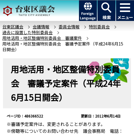
こ
このページの本文へ移動
の
ペ
ー
台東区議会
会議情報
委員会情報
特別委員会
過去に設置した特別委員会
ジ
用地活用・地区整備特別委員会 審議案件
の
用地活用・地区整備特別委員会 審議予定案件（平成24年6月15
先
日開会）
頭
本
で
用地活用・地区整備特別委員
文
す
こ
会 審議予定案件（平成24年
こ
か
6月15日開会）
ら
ページID：486366522
更新日：2012年6月14日
※審議予定案件は、変更されることがあります。
※傍聴等についてのお問い合わせ先 議会事務局 電話：