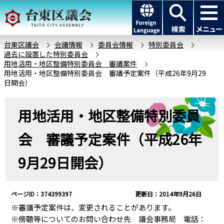
こ
このページの本文へ移動
の
ペ
ー
台東区議会
会議情報
委員会情報
特別委員会
過去に設置した特別委員会
ジ
用地活用・地区整備特別委員会 審議案件
の
用地活用・地区整備特別委員会 審議予定案件（平成26年9月29
先
日開会）
頭
本
で
用地活用・地区整備特別委員
文
す
こ
会 審議予定案件（平成26年
こ
か
9月29日開会）
ら
ページID：374399397
更新日：2014年9月26日
※審議予定案件は、変更されることがあります。
※傍聴等についてのお問い合わせ先 議会事務局 電話：