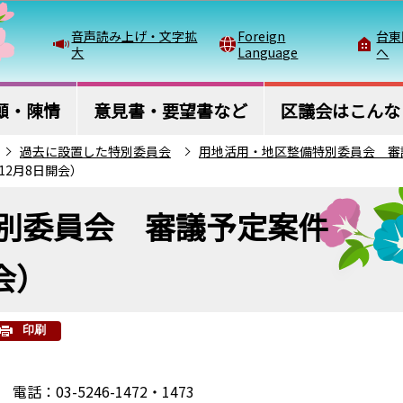
このページの本文へ移動
音声読み上げ・文字拡
Foreign
台東
大
Language
へ
願・陳情
意見書・要望書など
区議会はこんな
過去に設置した特別委員会
用地活用・地区整備特別委員会 審
2月8日開会）
別委員会 審議予定案件
会）
印刷
03-5246-1472・1473