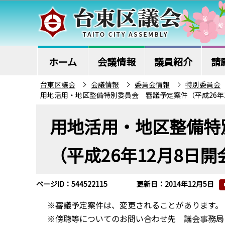
こ
の
ペ
ー
ジ
ホーム
会議情報
議員紹介
請
の
台東区議会
会議情報
委員会情報
特別委員会
先
用地活用・地区整備特別委員会 審議予定案件（平成26年1
頭
本
で
用地活用・地区整備特
文
す
こ
（平成26年12月8日開
こ
か
ら
ページID：544522115
更新日：2014年12月5日
※審議予定案件は、変更されることがあります。
※傍聴等についてのお問い合わせ先 議会事務局 電話：