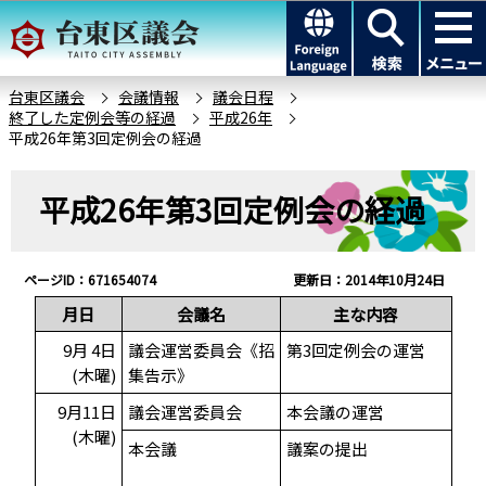
こ
このページの本文へ移動
の
ペ
ー
台東区議会
会議情報
議会日程
終了した定例会等の経過
平成26年
ジ
平成26年第3回定例会の経過
の
先
本
平成26年第3回定例会の経過
頭
文
で
こ
す
こ
ページID：671654074
更新日：2014年10月24日
か
月日
会議名
主な内容
ら
9月 4日
議会運営委員会《招
第3回定例会の運営
(木曜)
集告示》
9月11日
議会運営委員会
本会議の運営
(木曜)
本会議
議案の提出