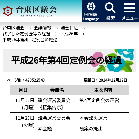
こ
このページの本文へ移動
の
ペ
ー
台東区議会
会議情報
議会日程
終了した定例会等の経過
平成26年
ジ
平成26年第4回定例会の経過
の
先
本
平成26年第4回定例会の経過
頭
文
で
こ
す
こ
ページID：428522549
更新日：2014年12月17日
か
月日
会議名
主な内容
ら
11月17日
議会運営委員会
第4回定例会の運営
(月曜)
《招集告示》
11月25日
議会運営委員会
本会議の運営
(火曜)
本会議
議案の提出