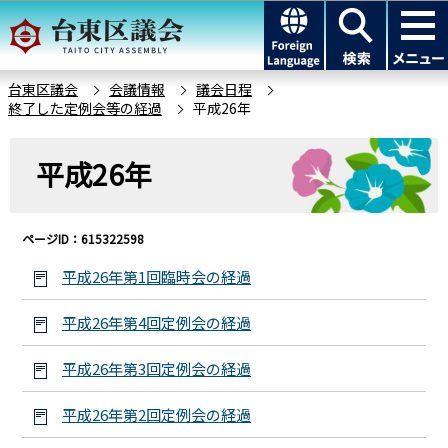
こ
このページの本文へ移動
の
ペ
ー
台東区議会
会議情報
議会日程
終了した定例会等の経過
平成26年
ジ
の
本
先
平成26年
文
頭
こ
で
こ
す
ページID：615322598
か
ら
平成26年第1回臨時会の経過
平成26年第4回定例会の経過
平成26年第3回定例会の経過
平成26年第2回定例会の経過