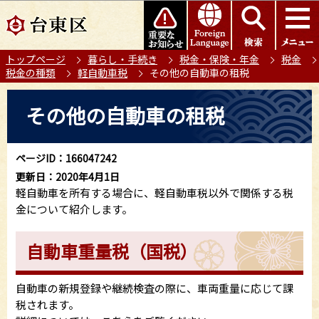
こ
このページの本文へ移動
の
ペ
トップページ
暮らし・手続き
税金・保険・年金
税金
ー
税金の種類
軽自動車税
その他の自動車の租税
ジ
の
本
その他の自動車の租税
先
文
頭
こ
で
こ
ページID：166047242
す
か
更新日：2020年4月1日
ら
軽自動車を所有する場合に、軽自動車税以外で関係する税
金について紹介します。
自動車重量税（国税）
自動車の新規登録や継続検査の際に、車両重量に応じて課
税されます。