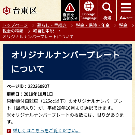
こ
このページの本文へ移動
の
ペ
トップページ
暮らし・手続き
税金・保険・年金
税金
ー
税金の種類
軽自動車税
ジ
オリジナルナンバープレートについて
の
本
先
オリジナルナンバープレート
文
頭
こ
で
について
こ
す
か
ら
ページID：222360927
更新日：2019年10月1日
原動機付自転車（125cc以下）のオリジナルナンバープレー
ト（図柄入り）が、平成29年10月より選択できます。
※オリジナルナンバープレートの枚数には、限りがありま
す。
詳しくはこちらをご覧ください。