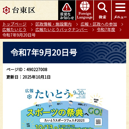
こ
このページの本文へ移動
の
ペ
トップページ
区政情報・施設案内
広報・区政への参加
ー
広報たいとう
広報たいとうバックナンバー
令和7年度
ジ
令和7年9月20日号
の
本
先
令和7年9月20日号
文
頭
こ
で
こ
す
ページID：490227008
か
更新日：2025年10月1日
ら