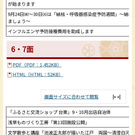
が始まります
9月24日㈬～30日㈫は「結核・呼吸器感染症予防週間」～結
ましょう～
インフルエンザ予防接種費用を助成します
6・7面
PDF（PDF：1,452KB）
HTML（HTML：52KB）
画面サイズに合わせて閲覧
「ふるさと交流ショップ 台東」9・10月出店自治体
浅草ものづくり工房「第13回施設公開」
文学散歩と講座「池波正太郎が描いた江戸 両国～清澄白河」