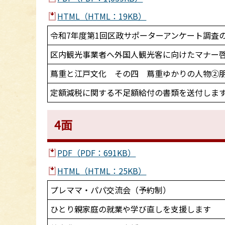
HTML（HTML：19KB）
令和7年度第1回区政サポーターアンケート調査
区内観光事業者へ外国人観光客に向けたマナー
蔦重と江戸文化 その四 蔦重ゆかりの人物②
定額減税に関する不足額給付の書類を送付しま
4面
PDF（PDF：691KB）
HTML（HTML：25KB）
プレママ・パパ交流会（予約制）
ひとり親家庭の就業や学び直しを支援します