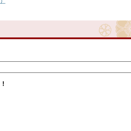
ト）
ら！