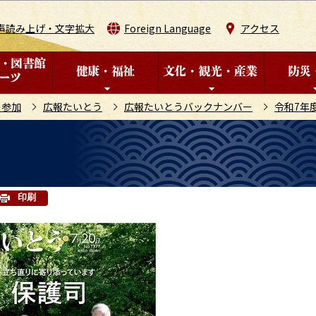
このページの本文へ移動
声読み上げ・文字拡大
Foreign Language
アクセス
の参加
広報たいとう
広報たいとうバックナンバー
令和7年
印刷