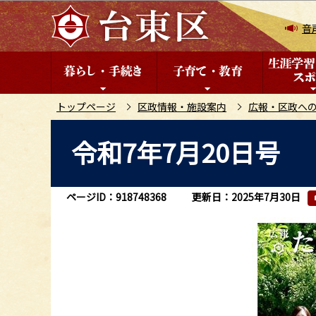
こ
の
音
ペ
ー
ジ
の
トップページ
区政情報・施設案内
広報・区政へ
先
本
令和7年7月20日号
頭
文
で
こ
す
こ
ページID：918748368
更新日：2025年7月30日
か
ら