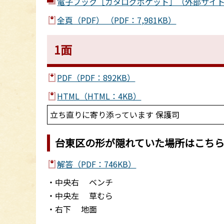
電子ブック［カタログポケット］（外部サイ
全頁（PDF） （PDF：7,981KB）
1面
PDF（PDF：892KB）
HTML（HTML：4KB）
立ち直りに寄り添っています 保護司
台東区の形が隠れていた場所はこち
解答（PDF：746KB）
・中央右 ベンチ
・中央左 草むら
・右下 地面