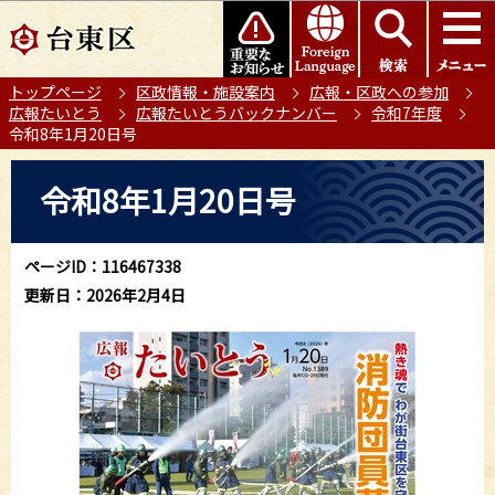
こ
このページの本文へ移動
の
ペ
トップページ
区政情報・施設案内
広報・区政への参加
ー
広報たいとう
広報たいとうバックナンバー
令和7年度
ジ
令和8年1月20日号
の
本
先
令和8年1月20日号
文
頭
こ
で
こ
す
ページID：116467338
か
更新日：2026年2月4日
ら