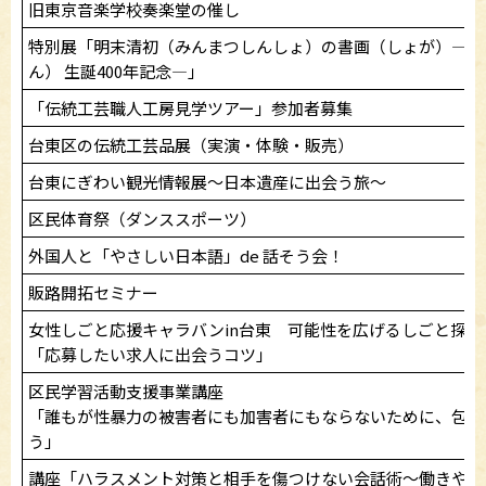
旧東京音楽学校奏楽堂の催し
特別展「明末清初（みんまつしんしょ）の書画（しょが）―八
ん） 生誕400年記念―」
「伝統工芸職人工房見学ツアー」参加者募集
台東区の伝統工芸品展（実演・体験・販売）
台東にぎわい観光情報展～日本遺産に出会う旅～
区民体育祭（ダンススポーツ）
外国人と「やさしい日本語」de 話そう会！
販路開拓セミナー
女性しごと応援キャラバンin台東 可能性を広げるしごと探し
「応募したい求人に出会うコツ」
区民学習活動支援事業講座
「誰もが性暴力の被害者にも加害者にもならないために、包括
う」
講座「ハラスメント対策と相手を傷つけない会話術～働きやす