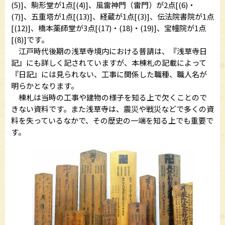
(5)]、駒形堂が1点[(4)]、風雷神門（雷門）が2点[(6)・
(7)]、五重塔が1点[(13)]、経蔵が1点[(3)]、伝法院書院が1点
[(12)]、橋本薬師堂が3点[(17)・(18)・(19)]、宝幢院が1点
[(8)]です。
江戸時代後期の浅草寺境内における普請は、『浅草寺日
記』にも詳しく記されていますが、本棟札の記載によって
『日記』には見られない、工事に関係した職種、職人名が
明らかとなります。
棟札は当時の工事や建物の様子を知る上で欠くことので
きない資料です。また浅草寺は、震災や戦災などで多くの資
料を失っているなかで、その歴史の一端を知る上でも重要で
す。