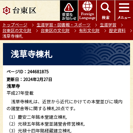
こ
このページの本文へ移動
の
ペ
トップページ
生涯学習・図書館・スポーツ
生涯学習
ー
台東区の文化財
台東区の文化財
有形文化財
歴史資料
ジ
浅草寺棟札
の
本
先
浅草寺棟札
文
頭
こ
で
こ
す
ページID：244681875
か
更新日：2024年2月27日
ら
浅草寺
平成27年登載
浅草寺棟札は、近世から近代にかけての本堂並びに境内
の諸堂舎等に関する棟札20点です。
（1）慶安二年銘本堂建立棟札
（2）元禄五年銘本堂並諸堂舎修営棟札
（3）元禄十四年銘経蔵建立棟札