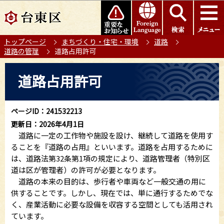
こ
このページの本文へ移動
の
ペ
トップページ
まちづくり・住宅・環境
道路
ー
道路の管理
道路占用許可
ジ
の
本
道路占用許可
先
文
頭
こ
で
こ
ページID：241532213
す
か
更新日：2026年4月1日
ら
道路に一定の工作物や施設を設け、継続して道路を使用す
ることを『道路の占用』といいます。道路を占用するために
は、道路法第32条第1項の規定により、道路管理者（特別区
道は区が管理者）の許可が必要となります。
道路の本来の目的は、歩行者や車両など一般交通の用に
供することです。しかし、現在では、単に通行するためでな
く、産業活動に必要な設備を収容する空間としても活用され
ています。