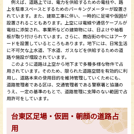
例えば、道路上では、電力を供給するための電柱や、路
上を駐車スペースとするためのパーキングメーターが設置さ
れています。また、建築工事に伴い、一時的に足場や仮囲が
設置されることもあります。上空には電線や通信ケーブルが
電柱に添架され、事業所などの建築物には、日よけや袖看
板が取り付けられています。さらに、商店街の中にはアーケ
ードを設置しているところもあります。地下には、日常生活
に不可欠な上水道、下水道、ガスなどを供給するための道
路や施設が埋設されています。
このように道路は上空から地下まで多種多様な物件で占
用されています。そのため、限られた道路空間を有効的に利
用し、道路本来の使用目的を維持管理していくためにも、
道路管理者である区は、交通管理者である警察署と協議の
うえ、一定の基準のもとで、道路管理に支障のない範囲で占
用許可をしています。
台東区足場・仮囲・朝顔の道路占
用