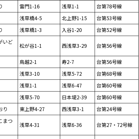
り
雷門1-16
浅草1-1
台第78号線
浅草橋4-5
北上野1-15
台第53号線
り
浅草橋1-3
入谷1-20
台第52号線
がいど
松が谷1-1
西浅草3-29
台第56号線
鳥越2-1
寿2-7
台第56号線
浅草3-10
浅草5-72
台第68号線
浅草1-1
浅草6-47
台第60号線
浅草5-70
日本堤2-39
台第60号線
おり
東上野4-27
西浅草3-1
台第24号線
こまつ
浅草4-31
浅草6-36
台第27・72号線