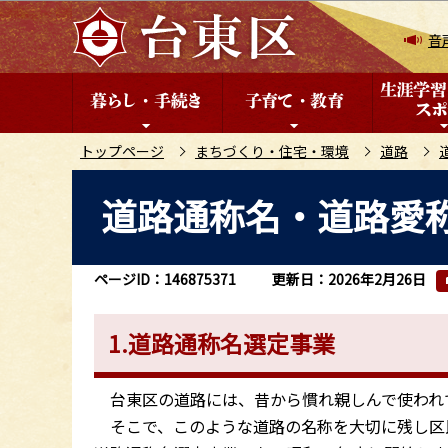
こ
の
音
ペ
ー
ジ
の
トップページ
まちづくり・住宅・環境
道路
先
本
道路通称名・道路愛
頭
文
で
こ
す
こ
ページID：146875371
更新日：2026年2月26日
か
ら
1.道路通称名選定事業
台東区の道路には、昔から慣れ親しんで使われ
そこで、このような道路の名称を大切に残し区