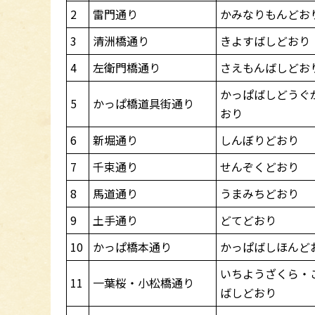
2
雷門通り
かみなりもんどお
3
清洲橋通り
きよすばしどおり
4
左衛門橋通り
さえもんばしどお
かっぱばしどうぐ
5
かっぱ橋道具街通り
おり
6
新堀通り
しんぼりどおり
7
千束通り
せんぞくどおり
8
馬道通り
うまみちどおり
9
土手通り
どてどおり
10
かっぱ橋本通り
かっぱばしほんど
いちようざくら・
11
一葉桜・小松橋通り
ばしどおり