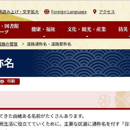
このページの本文へ移動
声読み上げ・文字拡大
Foreign Language
アクセス
道路の管理
道路通称名・道路愛称名
称名
印刷
てきた由緒ある名前がたくさんあります。
民生活に役立てていくために、主要な区道に通称名を付す「台