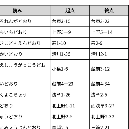
読み
起点
終点
ろれんがどおり
台東3-15
台東3-23
ちいちどおり
上野5—9
上野5—14
きこどもえんどおり
寿1-10
寿2-9
かいどおり
清川1-35
清川2-1
えしょうがっこうどお
小島1-6
蔵前3-12
いどおり
蔵前4—23
蔵前4-34
くよこちょう
浅草1-26
浅草2-5
どおり
北上野1-11
西浅草3-27
ゅうどおり
北上野2-5
北上野2-32
えみょうじんどおり
鳥越2-5
三筋2-21