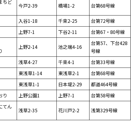
まちど
今戸2-39
橋場1-2
台第68号線
入谷1-18
千束2-25
台第72号線
上野7-1
下谷2-11
台第67・80号線
台第57、下台428
上野2-14
池之端4-16
り
号線
浅草4-27
千束4-1
台第33号線
東浅草1-14
東浅草2-1
台第68号線
東浅草1-1
日本堤2-29
都道464号線
おり
上野公園1
上野7-1
台第58号線
にてん
浅草2-35
花川戸2-2
浅第329号線