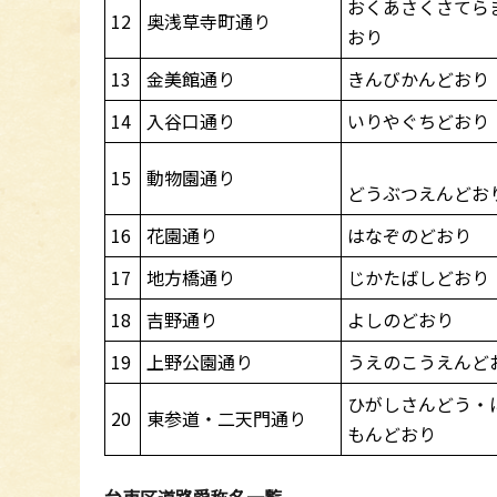
おくあさくさてら
12
奥浅草寺町通り
おり
13
金美館通り
きんびかんどおり
14
入谷口通り
いりやぐちどおり
15
動物園通り
どうぶつえんどお
16
花園通り
はなぞのどおり
17
地方橋通り
じかたばしどおり
18
吉野通り
よしのどおり
19
上野公園通り
うえのこうえんど
ひがしさんどう・
20
東参道・二天門通り
もんどおり
台東区道路愛称名一覧