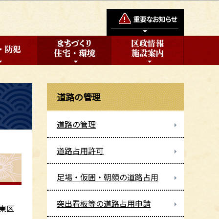
道路の管理
道路の管理
道路占用許可
足場・仮囲・朝顔の道路占用
突出看板等の道路占用申請
東区