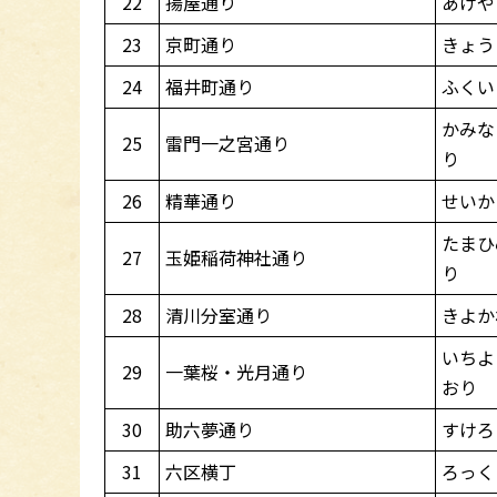
22
揚屋通り
あげや
23
京町通り
きょう
24
福井町通り
ふくい
かみな
25
雷門一之宮通り
り
26
精華通り
せいか
たまひ
27
玉姫稲荷神社通り
り
28
清川分室通り
きよか
いちよ
29
一葉桜・光月通り
おり
30
助六夢通り
すけろ
31
六区横丁
ろっく