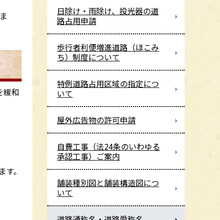
日除け・雨除け、投光器の道
ま
路占用申請
歩行者利便増進道路（ほこみ
ち）制度について
特例道路占用区域の指定につ
を緩和
いて
屋外広告物の許可申請
自費工事（法24条のいわゆる
承認工事）ご案内
ます。
舗装種別図と舗装構造図につ
いて
道路通称名・道路愛称名