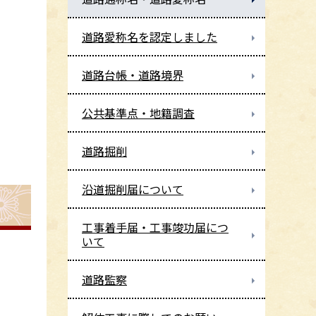
道路愛称名を認定しました
道路台帳・道路境界
公共基準点・地籍調査
道路掘削
沿道掘削届について
工事着手届・工事竣功届につ
いて
道路監察