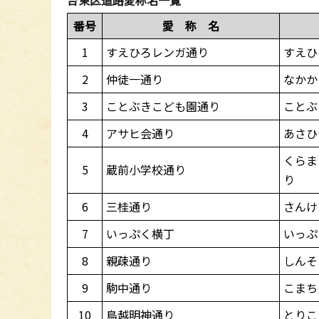
番号
愛 称 名
1
すえひろレンガ通り
すえひ
2
仲徒一通り
なかか
3
ことぶきこども園通り
ことぶ
4
アサヒ会通り
あさひ
くらま
5
蔵前小学校通り
り
6
三桂通り
さんけ
7
いっぷく横丁
いっぷ
8
親疎通り
しんそ
9
駒中通り
こまち
10
鳥越明神通り
とりこ