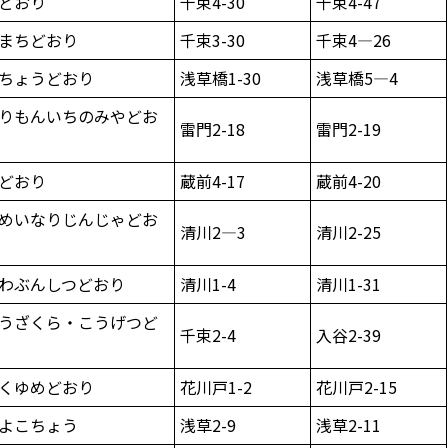
どおり
千束4-30
千束4-47
まちどおり
千束3-30
千束4—26
ちょうどおり
浅草橋1-30
浅草橋5—4
りもんいちのみやどお
雷門2-18
雷門2-19
どおり
蔵前4-17
蔵前4-20
めいなりじんじゃどお
清川2—3
清川2-25
わぶんしつどおり
清川1-4
清川1-31
うざくら・こうげつど
千束2-4
入谷2-39
くゆめどおり
花川戸1-2
花川戸2-15
よこちょう
浅草2-9
浅草2-11