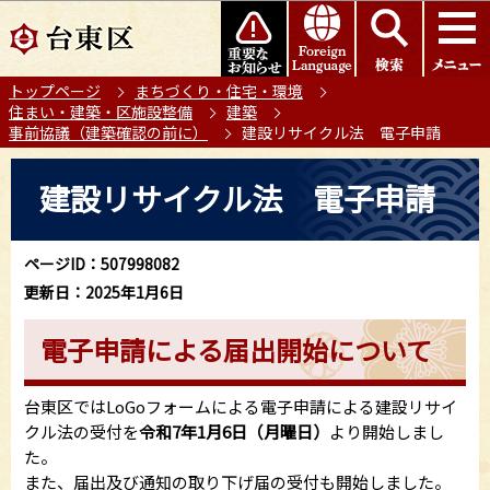
こ
このページの本文へ移動
の
ペ
トップページ
まちづくり・住宅・環境
ー
住まい・建築・区施設整備
建築
ジ
事前協議（建築確認の前に）
建設リサイクル法 電子申請
の
本
先
建設リサイクル法 電子申請
文
頭
こ
で
こ
す
ページID：507998082
か
更新日：2025年1月6日
ら
電子申請による届出開始について
台東区ではLoGoフォームによる電子申請による建設リサイ
クル法の受付を
令和7年1月6日（月曜日）
より開始しまし
た。
また、届出及び通知の取り下げ届の受付も開始しました。