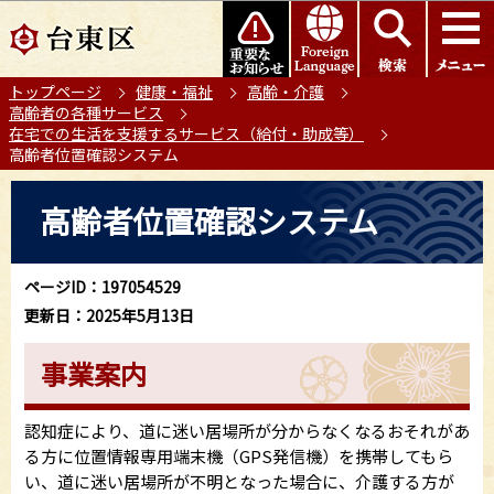
こ
このページの本文へ移動
の
ペ
トップページ
健康・福祉
高齢・介護
ー
高齢者の各種サービス
ジ
在宅での生活を支援するサービス（給付・助成等）
の
高齢者位置確認システム
先
本
頭
高齢者位置確認システム
文
で
こ
す
こ
ページID：197054529
か
更新日：2025年5月13日
ら
事業案内
認知症により、道に迷い居場所が分からなくなるおそれがあ
る方に位置情報専用端末機（GPS発信機）を携帯してもら
い、道に迷い居場所が不明となった場合に、介護する方が