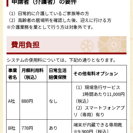
申請者（介護者）の要件
（1）日常的に介護しているご家族等の方
（2）高齢者の居場所を確認した後、迎えに行ける方
※介護業務を業として行う方は対象外です。
費用負担
システムの使用料については、下記の通りとなります。
事業
月額利用料
日常生活
その他有料オプション
者名
（税込）
賠償保険
（1）現場急行サービス
1時間あたり11,000円
A社
880円
なし
（税込）
（2）スマートフォンアプ
リ（専用）有り
端末が内蔵できる専用靴
B社
770円
あり
※9,900円（税込）