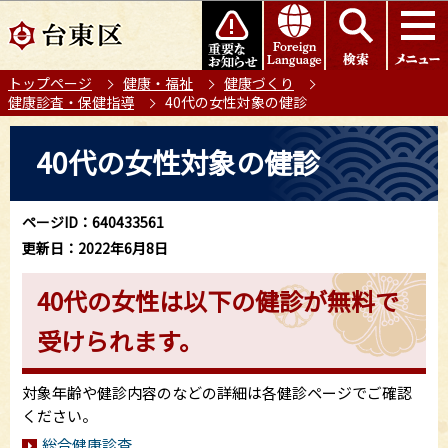
こ
このページの本文へ移動
の
ペ
トップページ
健康・福祉
健康づくり
ー
健康診査・保健指導
40代の女性対象の健診
ジ
の
本
40代の女性対象の健診
先
文
頭
こ
で
こ
ページID：640433561
す
か
更新日：2022年6月8日
ら
40代の女性は以下の健診が無料で
受けられます。
対象年齢や健診内容のなどの詳細は各健診ページでご確認
ください。
総合健康診査