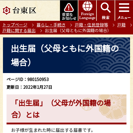
こ
このページの本文へ移動
の
ペ
トップページ
暮らし・手続き
戸籍・住民登録等
戸籍
ー
戸籍に関する届出
出生届（父母ともに外国籍の場合）
ジ
の
本
出生届（父母ともに外国籍の
先
文
頭
こ
場合）
で
こ
す
か
ら
ページID：980150953
更新日：2022年1月27日
「出生届」（父母が外国籍の場
合）とは
お子様が生まれた時に届出する届書です。