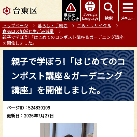
こ
このページの本文へ移動
の
ペ
トップページ
暮らし・手続き
ごみ・リサイクル
ー
食品ロス削減と生ごみ減量
ジ
親子で学ぼう!「はじめてのコンポスト講座＆ガーデニング講座」
の
を開催しました。
先
本
頭
親子で学ぼう!「はじめてのコ
文
で
こ
す
ンポスト講座＆ガーデニング
こ
か
講座」を開催しました。
ら
ページID：524830109
更新日：2026年7月27日