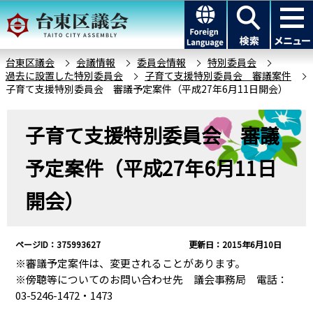
こ
このページの本文へ移動
の
ペ
ー
台東区議会
会議情報
委員会情報
特別委員会
過去に設置した特別委員会
子育て支援特別委員会 審議案件
ジ
子育て支援特別委員会 審議予定案件（平成27年6月11日開会）
の
先
本
子育て支援特別委員会 審議
頭
文
で
こ
予定案件（平成27年6月11日
す
こ
か
開会）
ら
ページID：375993627
更新日：2015年6月10日
※審議予定案件は、変更されることがあります。
※傍聴等についてのお問い合わせ先 議会事務局 電話：
03-5246-1472・1473