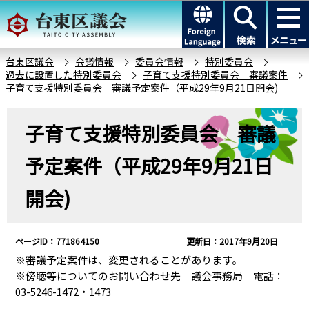
こ
このページの本文へ移動
の
ペ
ー
台東区議会
会議情報
委員会情報
特別委員会
過去に設置した特別委員会
子育て支援特別委員会 審議案件
ジ
子育て支援特別委員会 審議予定案件（平成29年9月21日開会)
の
先
本
子育て支援特別委員会 審議
頭
文
で
こ
予定案件（平成29年9月21日
す
こ
か
開会)
ら
ページID：771864150
更新日：2017年9月20日
※審議予定案件は、変更されることがあります。
※傍聴等についてのお問い合わせ先 議会事務局 電話：
03-5246-1472・1473