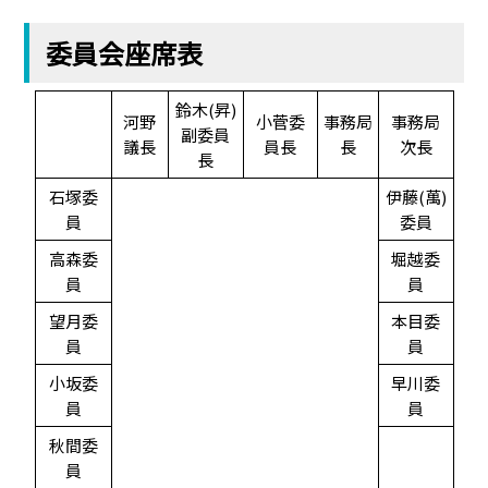
委員会座席表
鈴木(昇)
河野
小菅委
事務局
事務局
副委員
議長
員長
長
次長
長
石塚委
伊藤(萬)
員
委員
高森委
堀越委
員
員
望月委
本目委
員
員
小坂委
早川委
員
員
秋間委
員