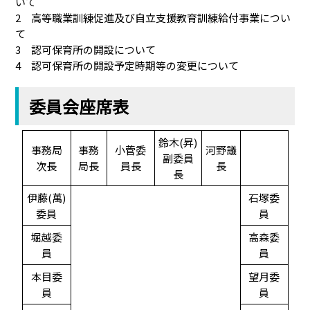
いて
2 高等職業訓練促進及び自立支援教育訓練給付事業につい
て
3 認可保育所の開設について
4 認可保育所の開設予定時期等の変更について
委員会座席表
鈴木(昇)
事務局
事務
小菅委
河野議
副委員
次長
局長
員長
長
長
伊藤(萬)
石塚委
委員
員
堀越委
高森委
員
員
本目委
望月委
員
員