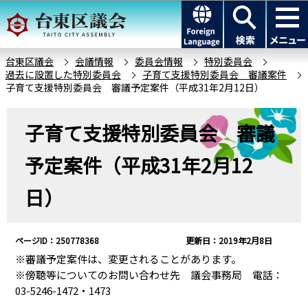
こ
このページの本文へ移動
の
ペ
ー
台東区議会
会議情報
委員会情報
特別委員会
過去に設置した特別委員会
子育て支援特別委員会 審議案件
ジ
子育て支援特別委員会 審議予定案件（平成31年2月12日）
の
先
本
子育て支援特別委員会 審議
頭
文
で
こ
予定案件（平成31年2月12
す
こ
か
日）
ら
ページID：250778368
更新日：2019年2月8日
※審議予定案件は、変更されることがあります。
※傍聴等についてのお問い合わせ先 議会事務局 電話：
03-5246-1472・1473