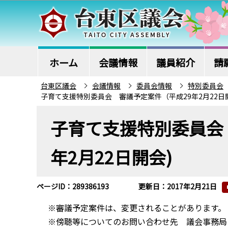
こ
の
ペ
ー
ジ
ホーム
会議情報
議員紹介
請
の
台東区議会
会議情報
委員会情報
特別委員会
先
子育て支援特別委員会 審議予定案件（平成29年2月22日
頭
本
で
子育て支援特別委員会
文
す
こ
年2月22日開会)
こ
か
ら
ページID：289386193
更新日：2017年2月21日
※審議予定案件は、変更されることがあります。
※傍聴等についてのお問い合わせ先 議会事務局 電話：