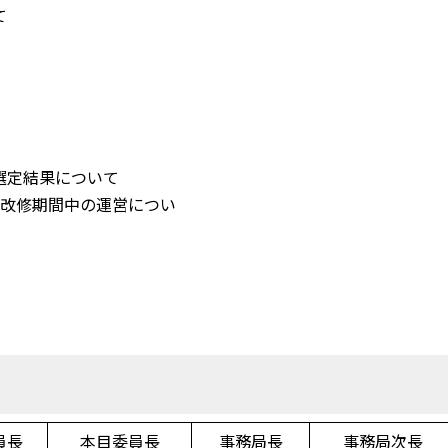
て
設及び運営事業者の選定結果について
模改修期間中の運営につい
て
員長
本目委員長
事務局長
事務局次長