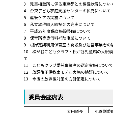
3 児童相談所に係る東京都との協議状況につい
4 台東子ども家庭支援センターの拡充について
5 産後ケアの実施について
6 私立幼稚園入園祝金の充実について
7 平成29年度保育施設整備について
8 保育所等賃借料補助事業について
9 根岸定期利用保育室の開
10 松が谷こどもクラブ・松が谷児童館の大規
て
11 こどもクラブ委託事業者の選定実施につい
12 放課後子供教室モデル実施の検証について
13 今後の放課後対策の方針策定について
委員会座席表
太田議長
小菅副委