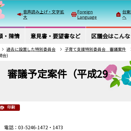
このページの本文へ移動
音声読み上げ・文字拡
Foreign
台東
大
Language
へ
願・陳情
意見書・要望書など
区議会はこんな
過去に設置した特別委員会
子育て支援特別委員会 審議案件
開会)
 審議予定案件（平成29
印刷
03-5246-1472・1473