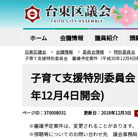
こ
の
ペ
ー
ジ
ホーム
会議情報
議員紹介
請
の
台東区議会
会議情報
委員会情報
特別委員会
先
子育て支援特別委員会 審議予定案件（平成30年12月4日
頭
本
で
子育て支援特別委員会
文
す
こ
年12月4日開会)
こ
か
ら
ページID：370008031
更新日：2018年12月3日
※審議予定案件は、変更されることがあります。
※傍聴等についてのお問い合わせ先 議会事務局 電話：