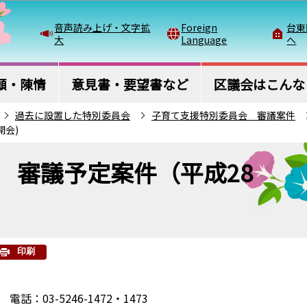
このページの本文へ移動
音声読み上げ・文字拡
Foreign
台東
大
Language
へ
願・陳情
意見書・要望書など
区議会はこんな
過去に設置した特別委員会
子育て支援特別委員会 審議案件
開会)
 審議予定案件（平成28
印刷
03-5246-1472・1473