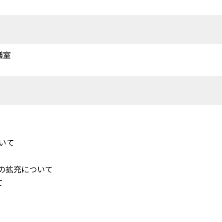
議室
ついて
置の拡充について
て