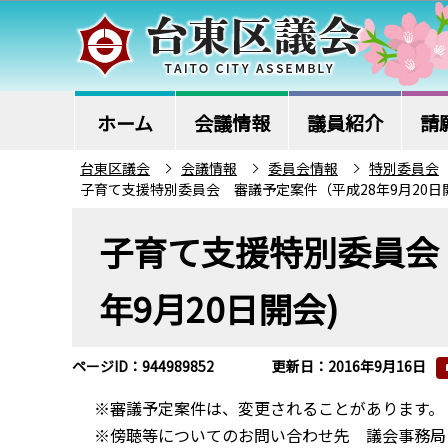
こ
の
ペ
ー
ジ
ホーム
会議情報
議員紹介
請
の
台東区議会
会議情報
委員会情報
特別委員会
先
子育て支援特別委員会 審議予定案件（平成28年9月20日
頭
本
で
子育て支援特別委員会
文
す
こ
年9月20日開会)
こ
か
ら
ページID：944989852
更新日：2016年9月16日
※審議予定案件は、変更されることがあります。
※傍聴等についてのお問い合わせ先 議会事務局 電話：