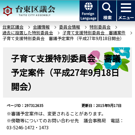
こ
このページの本文へ移動
の
ペ
ー
台東区議会
会議情報
委員会情報
特別委員会
過去に設置した特別委員会
子育て支援特別委員会 審議案件
ジ
子育て支援特別委員会 審議予定案件（平成27年9月18日開会）
の
先
本
子育て支援特別委員会 審議
頭
文
で
こ
予定案件（平成27年9月18日
す
こ
か
開会）
ら
ページID：297312635
更新日：2015年9月17日
※審議予定案件は、変更されることがあります。
※傍聴等についてのお問い合わせ先 議会事務局 電話：
03-5246-1472・1473