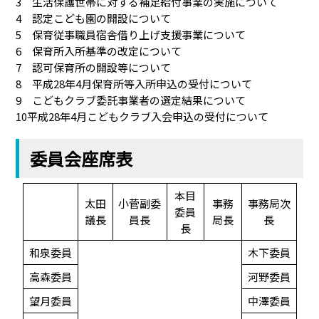
3 生活保護世帯に対する補足給付事業の実施について
4 認定こども園の開設について
5 保育従事職員宿舎借り上げ支援事業について
6 保育所入所基準の改定について
7 認可保育所の開設等について
8 平成28年4月保育所等入所申込の受付について
9 こどもクラブ委託事業者の選定結果について
10平成28年4月こどもクラブ入会申込の受付について
委員会座席表
本目
太田
小菅副委
事務
事務局次
委員
議長
員長
局長
長
長
和泉委員
木下委員
高森委員
河野委員
望月委員
中澤委員