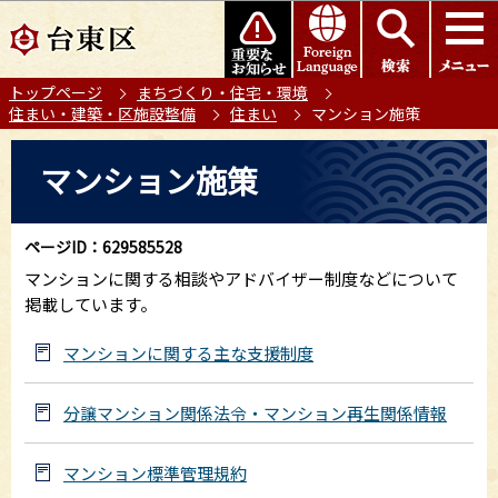
こ
このページの本文へ移動
の
ペ
トップページ
まちづくり・住宅・環境
ー
住まい・建築・区施設整備
住まい
マンション施策
ジ
の
本
マンション施策
先
文
頭
こ
で
こ
ページID：629585528
す
か
マンションに関する相談やアドバイザー制度などについて
ら
掲載しています。
マンションに関する主な支援制度
分譲マンション関係法令・マンション再生関係情報
マンション標準管理規約