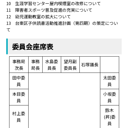
10 生涯学習センター屋内喫煙室の改修について
11 障害者スポーツ普及促進の充実について
12 幼児運動教室の拡大について
13 台東区子供読書活動推進計画（第四期）の策定につい
て
委員会座席表
事務局
事務
水島委
望月副
石塚議長
次長
局長
員長
委員長
田中委
太田委
員
員
本目委
小坂委
員
員
鈴木
村上委
(昇)委
員
員