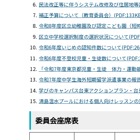
民法改正等に伴うシステム改修及び住居地等記録
補正予算について（教育委員会）(PDF:133KB
令和8年度区立幼稚園及び認定こども園（短時間保
区立中学校選択制度の選択状況について(PDF:3
令和6年度いじめの認知件数について(PDF:262
令和6年度不登校児童・生徒数について(PDF:37
「令和7年度東京都児童・生徒 体力・運動能力
令和7年度中学生海外短期留学派遣事業の報告につ
学びのキャンパス台東アクションプラン・台東区
清島温水プールにおける個人向けレッスンの実施に
委員会座席表