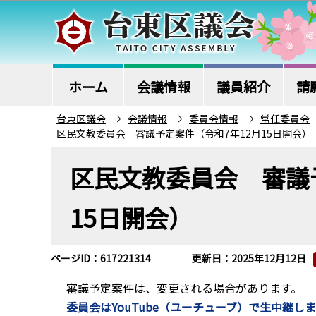
こ
の
ペ
ー
ジ
ホーム
会議情報
議員紹介
請
の
台東区議会
会議情報
委員会情報
常任委員会
先
区民文教委員会 審議予定案件（令和7年12月15日開会）
頭
本
で
区民文教委員会 審議
文
す
こ
15日開会）
こ
か
ら
ページID：617221314
更新日：2025年12月12日
審議予定案件は、変更される場合があります。
委員会はYouTube（ユーチューブ）で生中継し