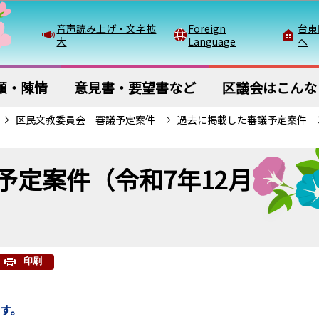
このページの本文へ移動
音声読み上げ・文字拡
Foreign
台東
大
Language
へ
願・陳情
意見書・要望書など
区議会はこんな
区民文教委員会 審議予定案件
過去に掲載した審議予定案件
予定案件（令和7年12月
印刷
ます。