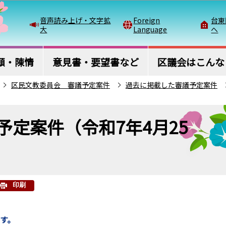
このページの本文へ移動
音声読み上げ・文字拡
Foreign
台東
大
Language
へ
願・陳情
意見書・要望書など
区議会はこんな
区民文教委員会 審議予定案件
過去に掲載した審議予定案件
定案件（令和7年4月25
印刷
ます。