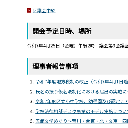
区議会中継
開会予定日時、場所
令和7年4月25日（金曜）午後2時 議会第3会議
理事者報告事項
令和7年度地方税制の改正（令和7年4月1日適用）
氏名の振り仮名法制化における届出の実施について
令和7年度区立小中学校、幼稚園及び認定こども園
学校法律相談デスク事業のモデル実施について(PD
五館文学めぐり～荒川・台東・北・文京 四区を