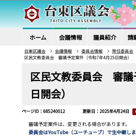
こ
の
ペ
ー
ジ
ホーム
会議情報
議員紹介
請
の
台東区議会
会議情報
委員会情報
常任委員会
先
区民文教委員会 審議予定案件（令和7年4月25日開会）
頭
本
で
区民文教委員会 審議予
文
す
こ
日開会）
こ
か
ら
ページID：685240012
更新日：2025年4月24日
審議予定案件は、変更される場合があります。
委員会はYouTube（ユーチューブ）で生中継し