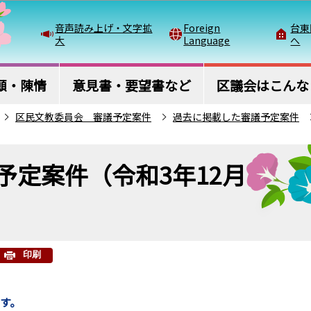
このページの本文へ移動
音声読み上げ・文字拡
Foreign
台東
大
Language
へ
願・陳情
意見書・要望書など
区議会はこんな
区民文教委員会 審議予定案件
過去に掲載した審議予定案件
予定案件（令和3年12月
印刷
ます。