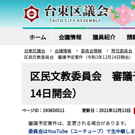
こ
の
ペ
ー
ジ
ホーム
会議情報
議員紹介
請
の
台東区議会
会議情報
委員会情報
常任委員会
先
区民文教委員会 審議予定案件（令和3年12月14日開会）
頭
本
で
区民文教委員会 審議
文
す
こ
14日開会）
こ
か
ら
ページID：193650511
更新日：2021年12月13日
審議予定案件は、変更される場合があります。
委員会はYouTube（ユーチューブ）で生中継し