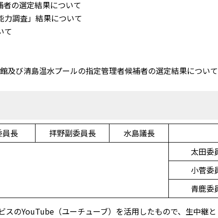
補者の選定結果について
動能力調査」結果について
いて
育館及び清島温水プールの指定管理者候補者の選定結果につい
委員長
拝野副委員長
水島議長
太田委
小菅委
青鹿委
スのYouTube（ユーチューブ）を活用したもので、生中継