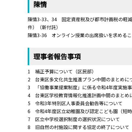
陳情
陳情3-33、34 固定資産税及び都市計画税の
件）（新付託）
陳情3-36 オンライン授業の出席扱いを求める
理事者報告事項
1 補正予算について（区民部）
2 台東区多文化共生推進プラン中間のまとめに
3 「協働事業提案制度」に係る令和4年度実施
4 台東区学校教育情報化推進計画中間のまとめ
5 令和3年特別区人事委員会勧告等について
6 令和4年度区立幼稚園及び認定こども園（短
7 区立中学校選択制度の選択状況について
8 旧自然の村施設に関する協定の終了について