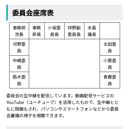
委員会座席表
事務局
事務
小坂委
拝野副
水島
次長
局長
員長
委員長
議長
河野委
太田委
員
員
中嶋委
小菅委
員
員
鈴木委
青鹿委
員
員
委員会の生中継を配信しています。動画配信サービスの
YouTube（ユーチューブ）を活用したもので、生中継とと
もに録画もされ、パソコンやスマートフォンなどから委員
会審議の様子を視聴できます。