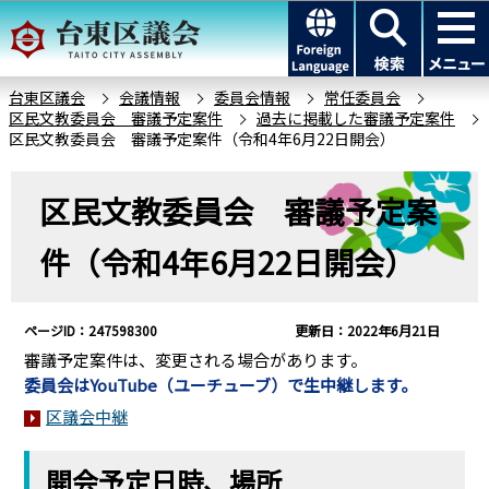
こ
このページの本文へ移動
の
ペ
ー
台東区議会
会議情報
委員会情報
常任委員会
区民文教委員会 審議予定案件
過去に掲載した審議予定案件
ジ
区民文教委員会 審議予定案件（令和4年6月22日開会）
の
先
本
区民文教委員会 審議予定案
頭
文
で
こ
件（令和4年6月22日開会）
す
こ
か
ら
ページID：247598300
更新日：2022年6月21日
審議予定案件は、変更される場合があります。
委員会はYouTube（ユーチューブ）で生中継します。
区議会中継
開会予定日時、場所