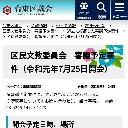
こ
このページの本文へ移動
の
ペ
ー
台東区議会
会議情報
委員会情報
常任委員会
区民文教委員会 審議予定案件
過去に掲載した審議予定案件
ジ
区民文教委員会 審議予定案件（令和元年7月25日開会）
の
先
本
区民文教委員会 審議予定案
頭
文
で
こ
件（令和元年7月25日開会）
す
こ
か
ら
ページID：559255828
更新日：2019年7月24日
※審議予定案件は、変更されることがあります。
※傍聴等についてのお問い合わせ先 議会事務局 電話：
03-5246-1472・1473
開会予定日時、場所