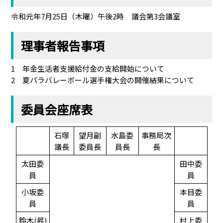
令和元年7月25日（木曜）午後2時 議会第3会議室
理事者報告事項
1 年金生活者支援給付金の支給開始について
2 夏パラバレーボール選手権大会の開催結果について
委員会座席表
石塚
望月副
水島委
事務局次
議長
委員長
員長
長
太田委
田中委
員
員
小坂委
本目委
員
員
鈴木(昇)
村上委